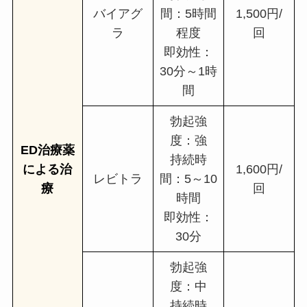
バイアグ
間：5時間
1,500円/
ラ
程度
回
即効性：
30分～1時
間
勃起強
度：強
ED治療薬
持続時
による治
1,600円/
レビトラ
間：5～10
療
回
時間
即効性：
30分
勃起強
度：中
持続時