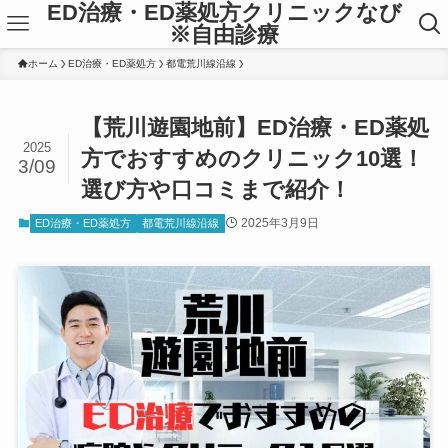
ED治療・ED薬処方クリニックなび
※自由診療
ホーム
ED治療・ED薬処方
都電荒川線沿線
【荒川遊園地前】ED治療・ED薬処
2025
方でおすすめのクリニック10選！
3/09
選び方や口コミまで紹介！
2025年3月9日
ED治療・ED薬処方
都電荒川線沿線