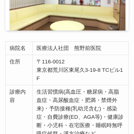
病院名
医療法人社団 熊野前医院
住所
〒116-0012
東京都荒川区東尾久3-19-8 TCビル1
F
診療内
生活習慣病(高血圧・糖尿病・高脂
容
血症・高尿酸血症・肥満・禁煙外
来)・予防接種(乳幼児含む)・感染
症・自費診療(ED、AGA等)・健康診
断・小児科・在宅医療・睡眠時無呼
吸症候群・漢方治療など