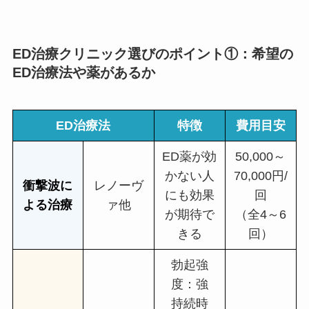
ED治療クリニック選びのポイント①：希望の
ED治療法や薬があるか
ED治療法
特徴
費用
目安
ED薬が効
50,000～
かない人
70,000円/
衝撃波に
レノーヴ
にも効果
回
よる治療
ァ他
が期待で
（全4～6
きる
回）
勃起強
度：強
持続時